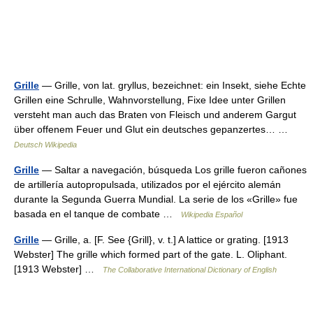
Grille
— Grille, von lat. gryllus, bezeichnet: ein Insekt, siehe Echte
Grillen eine Schrulle, Wahnvorstellung, Fixe Idee unter Grillen
versteht man auch das Braten von Fleisch und anderem Gargut
über offenem Feuer und Glut ein deutsches gepanzertes… …
Deutsch Wikipedia
Grille
— Saltar a navegación, búsqueda Los grille fueron cañones
de artillería autopropulsada, utilizados por el ejército alemán
durante la Segunda Guerra Mundial. La serie de los «Grille» fue
basada en el tanque de combate …
Wikipedia Español
Grille
— Grille, a. [F. See {Grill}, v. t.] A lattice or grating. [1913
Webster] The grille which formed part of the gate. L. Oliphant.
[1913 Webster] …
The Collaborative International Dictionary of English