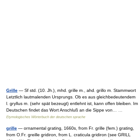
Grille
— Sf std. (10. Jh.), mhd. grille m., ahd. grillo m. Stammwort
Letztlich lautmalenden Ursprungs. Ob es aus gleichbedeutendem
l. gryllus m. (sehr spät bezeugt) entlehnt ist, kann offen bleiben. Im
Deutschen findet das Wort Anschluß an die Sippe von… …
Etymologisches Wörterbuch der deutschen sprache
grille
— ornamental grating, 1660s, from Fr. grille (fem.) grating,
from O.Fr. greille gridiron, from L. craticula gridiron (see GRILL