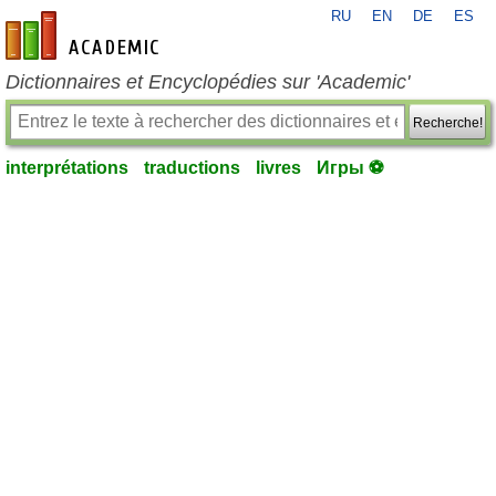
RU
EN
DE
ES
fr-academic.com
Dictionnaires et Encyclopédies sur 'Academic'
Recherche!
interprétations
traductions
livres
Игры ⚽