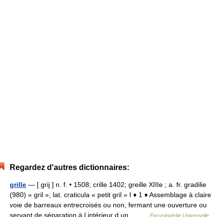
Regardez d'autres dictionnaires:
grille
— [ grij ] n. f. • 1508; crille 1402; greille XIIIe ; a. fr. gradilie
(980) « gril »; lat. craticula « petit gril » I ♦ 1 ♦ Assemblage à claire
voie de barreaux entrecroisés ou non, fermant une ouverture ou
servant de séparation à l intérieur d un… …
Encyclopédie Universelle