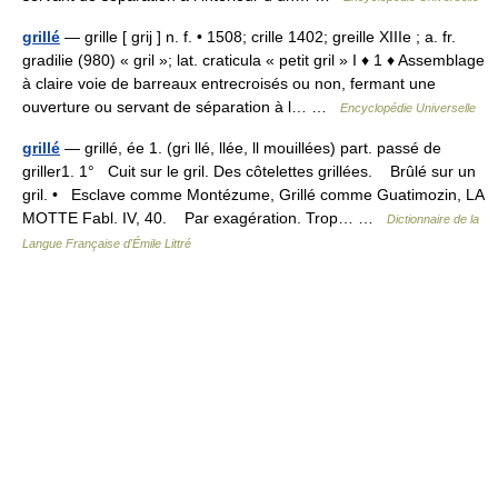
grillé
— grille [ grij ] n. f. • 1508; crille 1402; greille XIIIe ; a. fr.
gradilie (980) « gril »; lat. craticula « petit gril » I ♦ 1 ♦ Assemblage
à claire voie de barreaux entrecroisés ou non, fermant une
ouverture ou servant de séparation à l… …
Encyclopédie Universelle
grillé
— grillé, ée 1. (gri llé, llée, ll mouillées) part. passé de
griller1. 1° Cuit sur le gril. Des côtelettes grillées. Brûlé sur un
gril. • Esclave comme Montézume, Grillé comme Guatimozin, LA
MOTTE Fabl. IV, 40. Par exagération. Trop… …
Dictionnaire de la
Langue Française d'Émile Littré