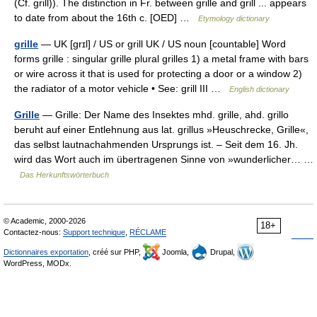
(Cf. grill)). The distinction in Fr. between grille and grill ... appears
to date from about the 16th c. [OED] …
Etymology dictionary
grille
— UK [ɡrɪl] / US or grill UK / US noun [countable] Word
forms grille : singular grille plural grilles 1) a metal frame with bars
or wire across it that is used for protecting a door or a window 2)
the radiator of a motor vehicle • See: grill III …
English dictionary
Grille
— Grille: Der Name des Insektes mhd. grille, ahd. grillo
beruht auf einer Entlehnung aus lat. grillus »Heuschrecke, Grille«,
das selbst lautnachahmenden Ursprungs ist. – Seit dem 16. Jh.
wird das Wort auch im übertragenen Sinne von »wunderlicher… …
Das Herkunftswörterbuch
© Academic, 2000-2026
18+
Contactez-nous:
Support technique
,
RÉCLAME
Dictionnaires exportation
, créé sur PHP,
Joomla,
Drupal,
WordPress, MODx.